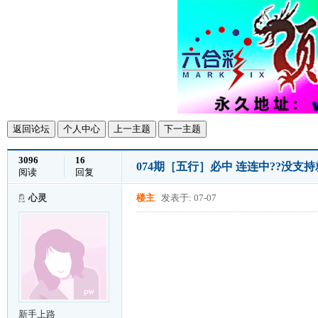
返回论坛
个人中心
上一主题
下一主题
3096
16
074期［五行］必中 连连中??没支
阅读
回复
心灵
楼主
发表于: 07-07
新手上路