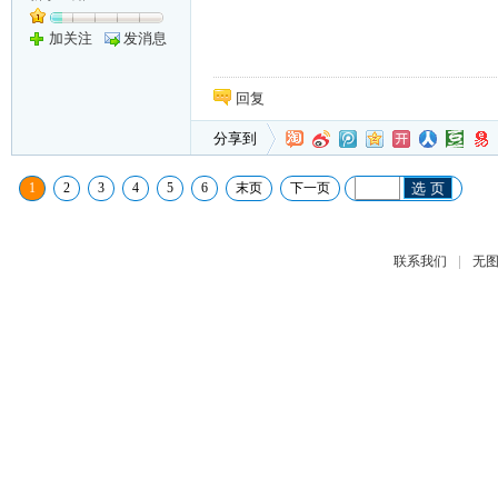
加关注
发消息
回复
分享到
1
2
3
4
5
6
末页
下一页
选 页
|
联系我们
无