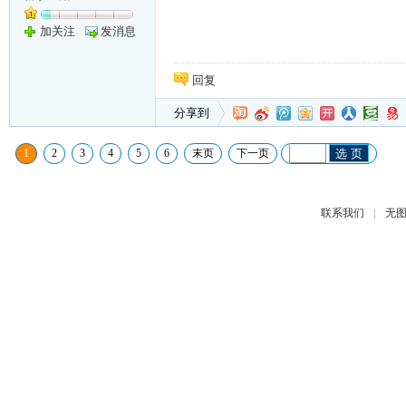
加关注
发消息
回复
分享到
1
2
3
4
5
6
末页
下一页
选 页
|
联系我们
无