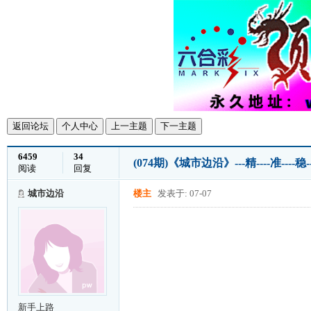
返回论坛
个人中心
上一主题
下一主题
6459
34
(074期)《城市边沿》---精----准---
阅读
回复
城市边沿
楼主
发表于: 07-07
新手上路