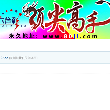
〗≥≥≥
[复制链接]
[关闭本页]