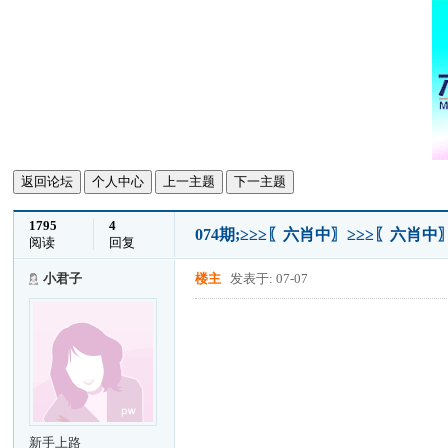
返回论坛
个人中心
上一主题
下一主题
1795
4
074期;≥≥≥〖六肖中〗≥≥≥〖六肖中
阅读
回复
小君子
楼主
发表于: 07-07
新手上路