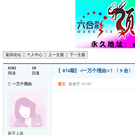
返回论坛
个人中心
上一主题
下一主题
4102
16
〖074期〗≮一万个理由≯！〈 9 合
阅读
回复
一万个理由
楼主
发表于: 07-07
新手上路