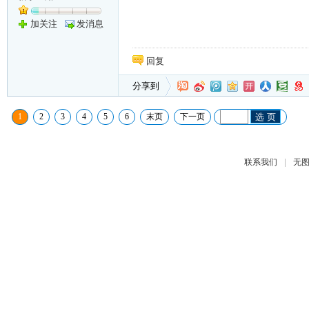
加关注
发消息
回复
分享到
1
2
3
4
5
6
末页
下一页
选 页
|
联系我们
无