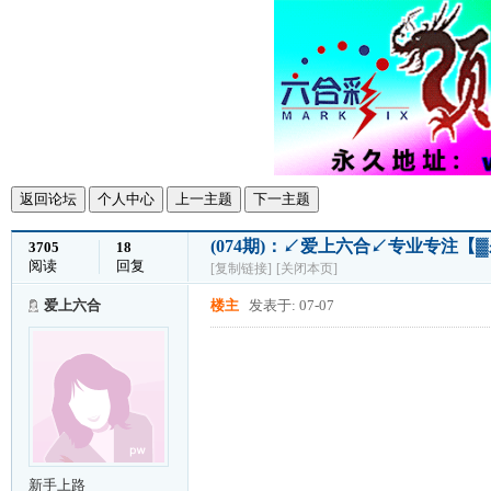
返回论坛
个人中心
上一主题
下一主题
(074期)：↙爱上六合↙专业专注【▓
3705
18
阅读
回复
[复制链接]
[关闭本页]
爱上六合
楼主
发表于: 07-07
新手上路