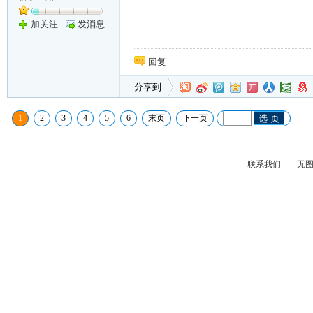
加关注
发消息
回复
分享到
1
2
3
4
5
6
末页
下一页
选 页
|
联系我们
无