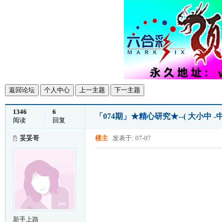
返回论坛
个人中心
上一主题
下一主题
1346
6
「074期」★精心研究★--( 大小中 
阅读
回复
妥妥哥
楼主
发表于: 07-07
新手上路