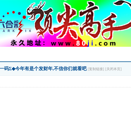
-Σ三一码Σ◆今年有是个发财年,不信你们就看吧
[复制链接]
[关闭本页]