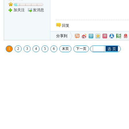
加关注
发消息
回复
分享到
1
2
3
4
5
6
末页
下一页
选 页