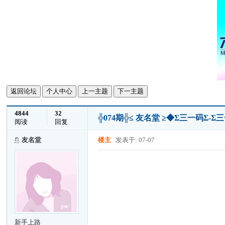
返回论坛
个人中心
上一主题
下一主题
4844
32
╬074期╬≤ 友名堂 ≥◆Σ三一码Σ
阅读
回复
友名堂
楼主
发表于: 07-07
新手上路