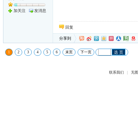
加关注
发消息
回复
分享到
1
2
3
4
5
6
末页
下一页
选 页
|
联系我们
无