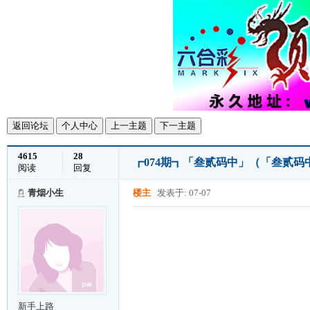
返回论坛
个人中心
上一主题
下一主题
4615
28
┏074期┓「叁贰码中」（「叁贰
阅读
回复
青烟小生
楼主
发表于: 07-07
新手上路