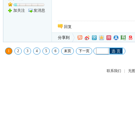
加关注
发消息
回复
分享到
1
2
3
4
5
6
末页
下一页
选 页
|
联系我们
无