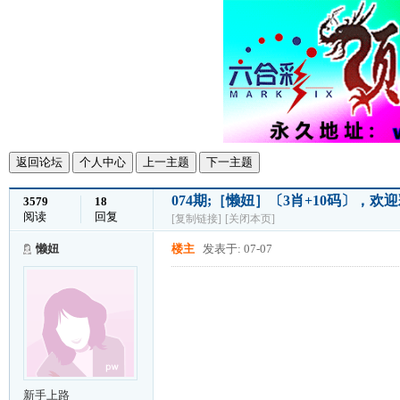
返回论坛
个人中心
上一主题
下一主题
074期;［懒妞］〔3肖+10码〕，
3579
18
阅读
回复
[复制链接]
[关闭本页]
懒妞
楼主
发表于: 07-07
新手上路