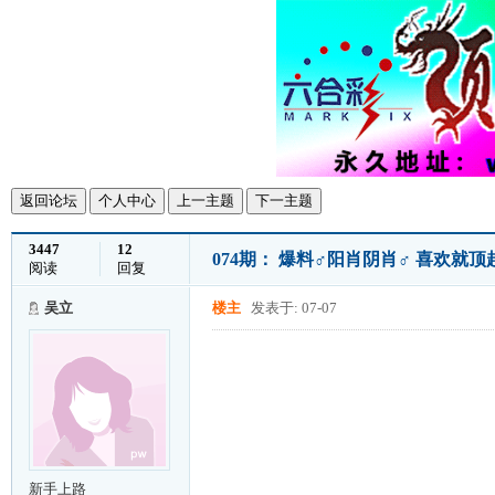
返回论坛
个人中心
上一主题
下一主题
3447
12
074期： 爆料♂阳肖阴肖♂ 喜欢就
阅读
回复
吴立
楼主
发表于: 07-07
新手上路