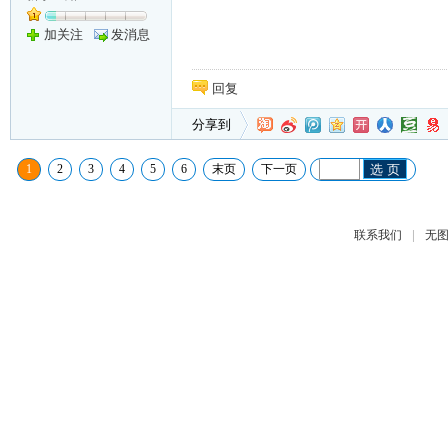
加关注
发消息
回复
分享到
1
2
3
4
5
6
末页
下一页
选 页
|
联系我们
无