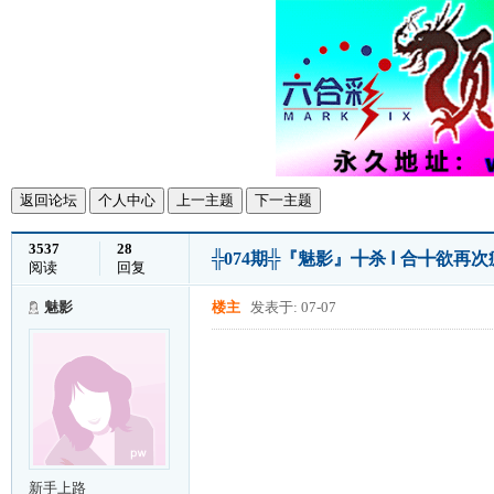
返回论坛
个人中心
上一主题
下一主题
3537
28
╬074期╬『魅影』╋杀 Ⅰ 合╋欲
阅读
回复
魅影
楼主
发表于: 07-07
新手上路