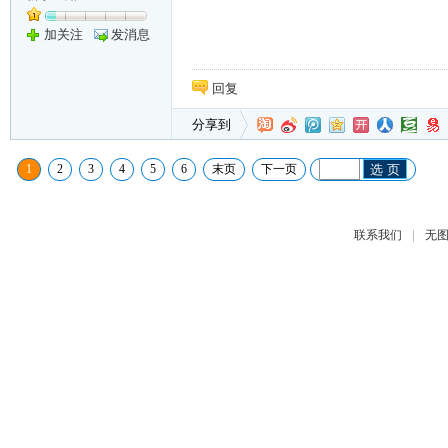
加关注
发消息
回复
分享到
1
2
3
4
5
6
末页
下一页
选 页
|
联系我们
无