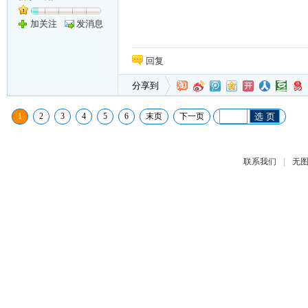
加关注
发消息
回复
分享到
1
2
3
4
5
6
末页
下一页
选 页
|
联系我们
无