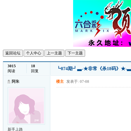
返回论坛
个人中心
上一主题
下一主题
3015
18
┗074期┛▃-★非常《杀18码》★
阅读
回复
阿朱
楼主
发表于: 07-08
新手上路