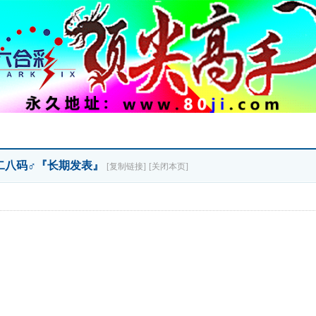
♂二八码♂『长期发表』
[复制链接]
[关闭本页]