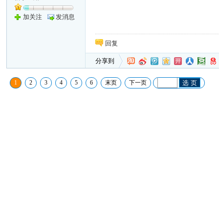
加关注
发消息
回复
分享到
1
2
3
4
5
6
末页
下一页
选 页