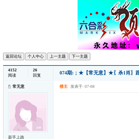
返回论坛
个人中心
上一主题
下一主题
4152
26
074期:；★【常无意】★〖杀1肖〗跟
阅读
回复
常无意
楼主
发表于: 07-08
新手上路