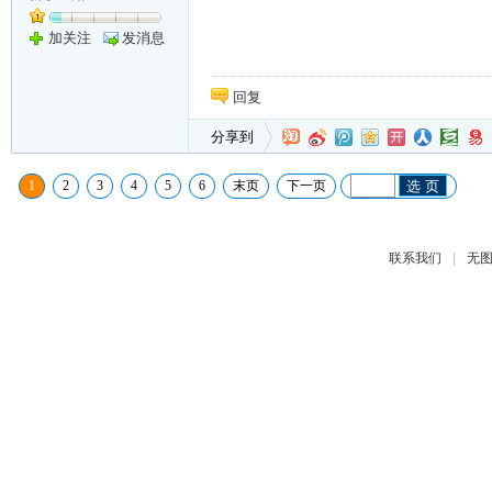
加关注
发消息
回复
分享到
1
2
3
4
5
6
末页
下一页
选 页
|
联系我们
无