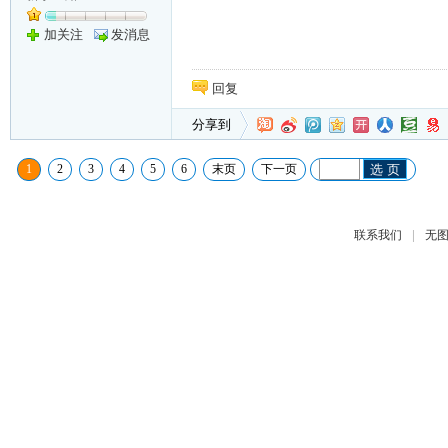
加关注
发消息
回复
分享到
1
2
3
4
5
6
末页
下一页
选 页
|
联系我们
无