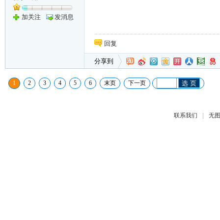
加关注
发消息
回复
分享到
1
2
3
4
5
6
末页
下一页
选 页
|
联系我们
无