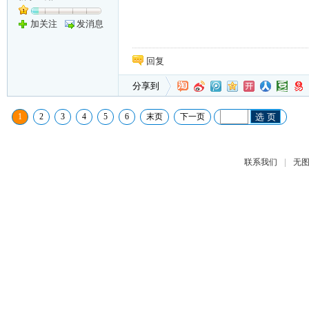
加关注
发消息
回复
分享到
1
2
3
4
5
6
末页
下一页
选 页
|
联系我们
无