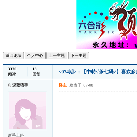
返回论坛
个人中心
上一主题
下一主题
3370
13
<074期>：【中特√杀七码√】喜欢
阅读
回复
深蓝猎手
楼主
发表于: 07-08
新手上路