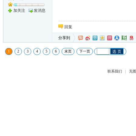
加关注
发消息
回复
分享到
1
2
3
4
5
6
末页
下一页
选 页
|
联系我们
无