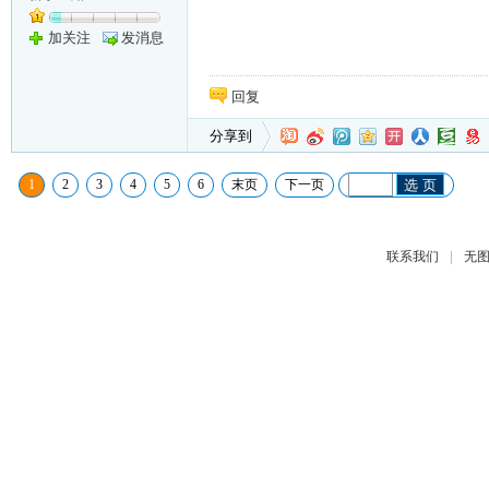
加关注
发消息
回复
分享到
1
2
3
4
5
6
末页
下一页
选 页
|
联系我们
无