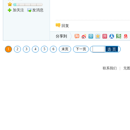
加关注
发消息
回复
分享到
1
2
3
4
5
6
末页
下一页
选 页
|
联系我们
无