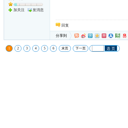
加关注
发消息
回复
分享到
1
2
3
4
5
6
末页
下一页
选 页