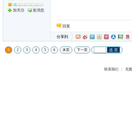
加关注
发消息
回复
分享到
1
2
3
4
5
6
末页
下一页
选 页
|
联系我们
无