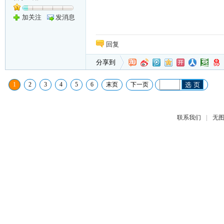
加关注
发消息
回复
分享到
1
2
3
4
5
6
末页
下一页
选 页
|
联系我们
无