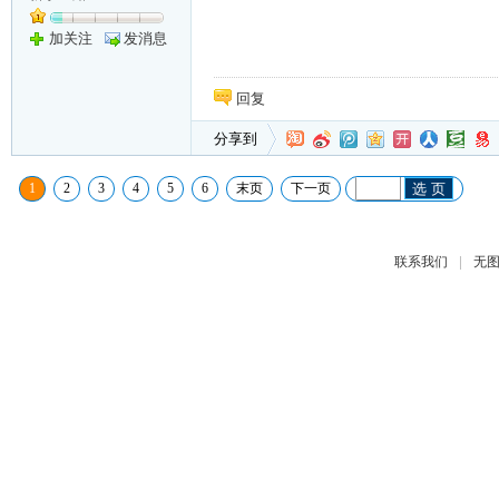
加关注
发消息
回复
分享到
1
2
3
4
5
6
末页
下一页
选 页
|
联系我们
无