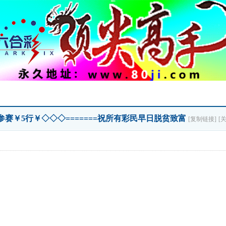
◇◇参赛￥5行￥◇◇◇=======祝所有彩民早日脱贫致富
[复制链接]
[