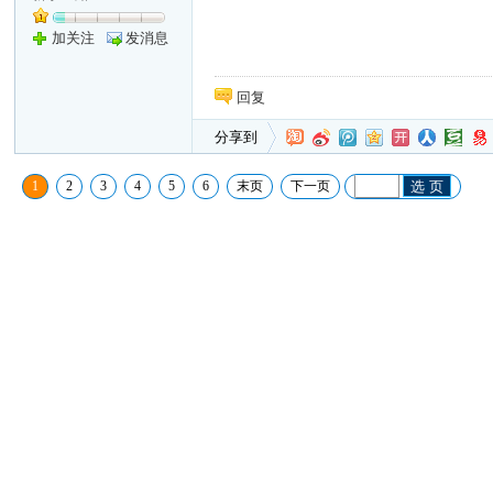
加关注
发消息
回复
分享到
1
2
3
4
5
6
末页
下一页
选 页