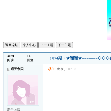
返回论坛
个人中心
上一主题
下一主题
3059
14
﹛074期﹜★谢谢★=======◇
阅读
回复
通天帝国
楼主
发表于: 07-08
新手上路