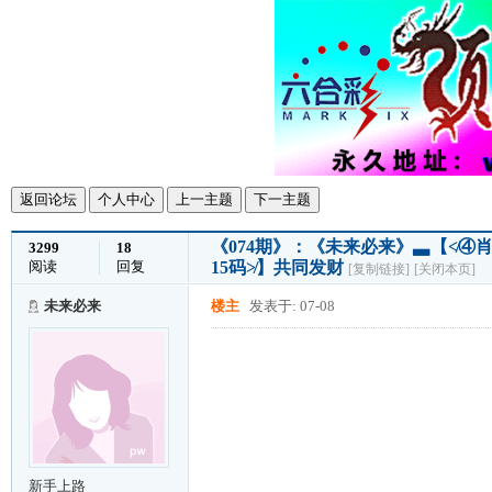
返回论坛
个人中心
上一主题
下一主题
《074期》：《未来必来》▃【≮④肖+
3299
18
阅读
回复
15码≯】共同发财
[复制链接]
[关闭本页]
未来必来
楼主
发表于: 07-08
新手上路