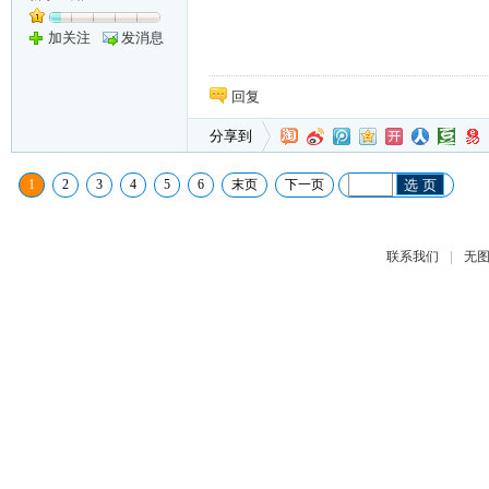
加关注
发消息
回复
分享到
1
2
3
4
5
6
末页
下一页
选 页
|
联系我们
无