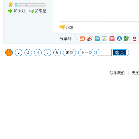
加关注
发消息
回复
分享到
1
2
3
4
5
6
末页
下一页
选 页
|
联系我们
无