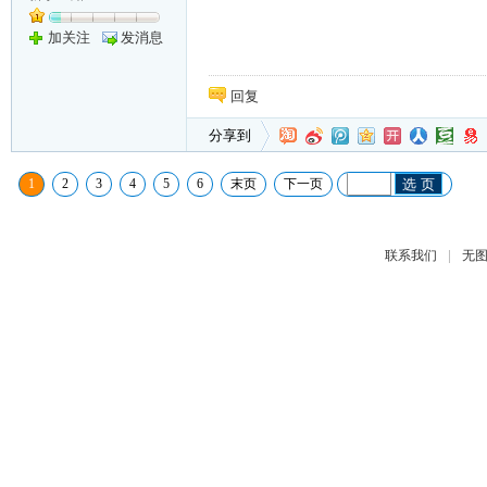
加关注
发消息
回复
分享到
1
2
3
4
5
6
末页
下一页
选 页
|
联系我们
无