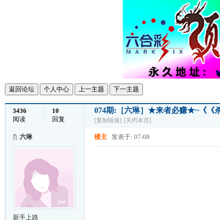
返回论坛
个人中心
上一主题
下一主题
074期:［六琳］★来者必赚★~《
3436
10
阅读
回复
[复制链接]
[关闭本页]
六琳
楼主
发表于: 07-08
新手上路