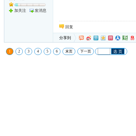
加关注
发消息
回复
分享到
1
2
3
4
5
6
末页
下一页
选 页