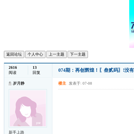
返回论坛
个人中心
上一主题
下一主题
2616
13
074期：再创辉煌！〖叁贰码〗!
阅读
回复
岁月静
楼主
发表于: 07-08
新手上路