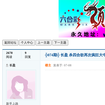
返回论坛
个人中心
上一主题
下一主题
2678
9
╬074期╬ 长盈 杀四合欲再次疯狂
阅读
回复
长盈
楼主
发表于: 07-08
新手上路