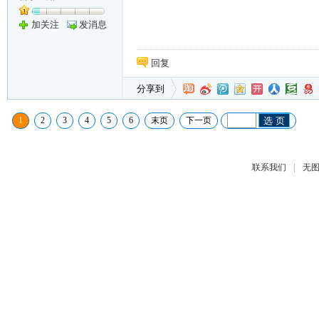
加关注
发消息
回复
分享到
1
2
3
4
5
6
末页
下一页
选 页
|
联系我们
无