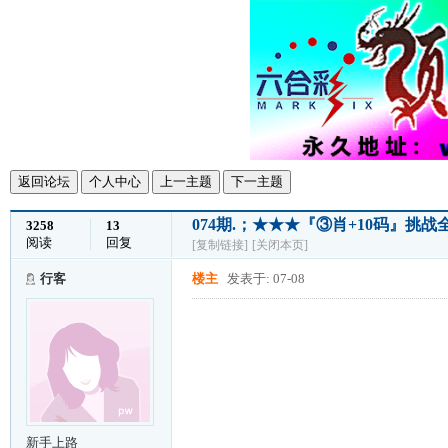
返回论坛
个人中心
上一主题
下一主题
074期.；★★★『③肖+10码』挑
3258
13
阅读
回复
[复制链接]
[关闭本页]
行客
楼主
发表于: 07-08
新手上路