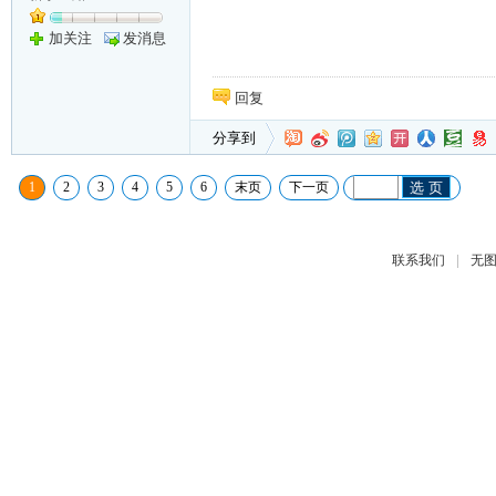
加关注
发消息
回复
分享到
1
2
3
4
5
6
末页
下一页
选 页
|
联系我们
无