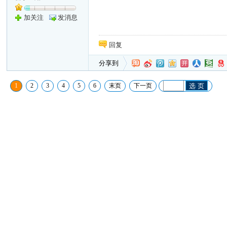
加关注
发消息
回复
分享到
1
2
3
4
5
6
末页
下一页
选 页