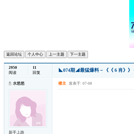
返回论坛
个人中心
上一主题
下一主题
2950
11
◣074期◢最猛爆料－《《 6 肖
阅读
回复
水悠悠
楼主
发表于: 07-08
新手上路