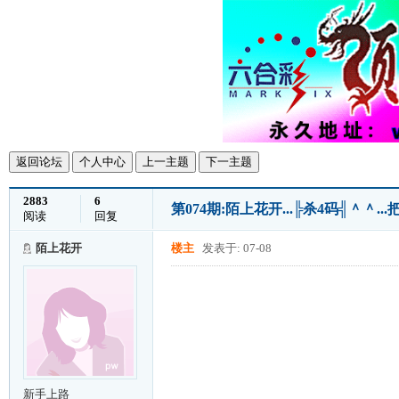
返回论坛
个人中心
上一主题
下一主题
2883
6
第074期:陌上花开...╠杀4码╣＾＾
阅读
回复
陌上花开
楼主
发表于: 07-08
新手上路