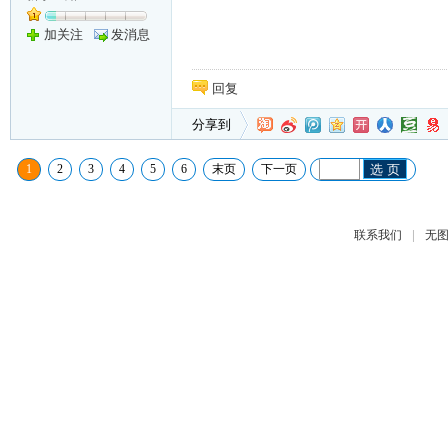
加关注
发消息
回复
分享到
1
2
3
4
5
6
末页
下一页
选 页
|
联系我们
无