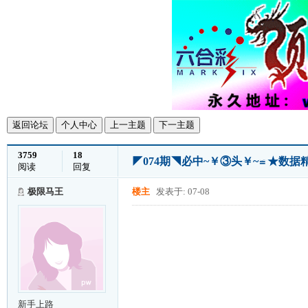
返回论坛
个人中心
上一主题
下一主题
3759
18
◤074期◥必中~￥③头￥~≌★数
阅读
回复
极限马王
楼主
发表于: 07-08
新手上路