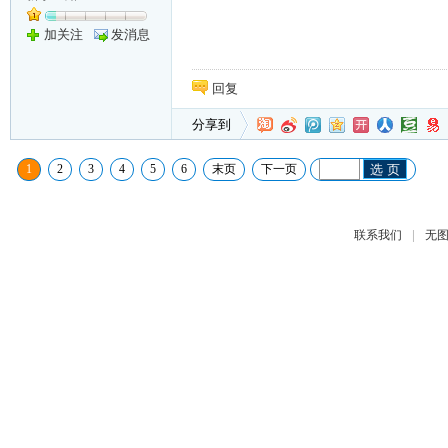
加关注
发消息
回复
分享到
1
2
3
4
5
6
末页
下一页
选 页
|
联系我们
无