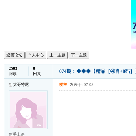
返回论坛
个人中心
上一主题
下一主题
2593
9
074期：◆◆◆【精品［④肖+8码
阅读
回复
大哥特尾
楼主
发表于: 07-08
新手上路