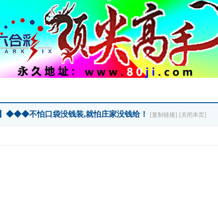
］】◆◆◆不怕口袋没钱装,就怕庄家没钱给！
[复制链接]
[关闭本页]