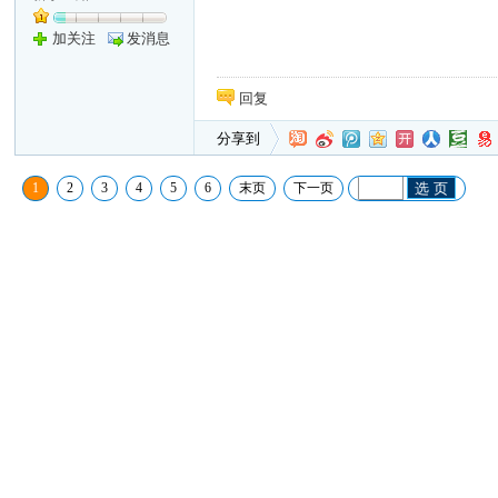
加关注
发消息
回复
分享到
1
2
3
4
5
6
末页
下一页
选 页