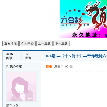
返回论坛
个人中心
上一主题
下一主题
4066
17
074期:—〈╋ 5 肖╋〉—带你玩
阅读
回复
我心不变
楼主
发表于: 07-08
新手上路