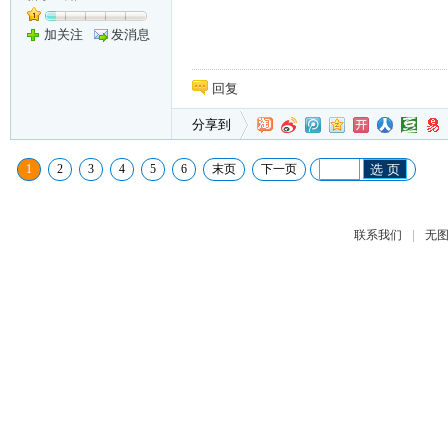
加关注
发消息
回复
分享到
1
2
3
4
5
6
末页
下一页
选 页
|
联系我们
无