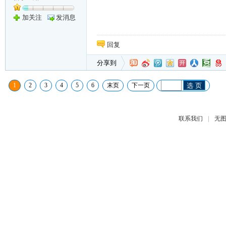
加关注
发消息
回复
分享到
1
2
3
4
5
6
末页
下一页
选 页
|
联系我们
无