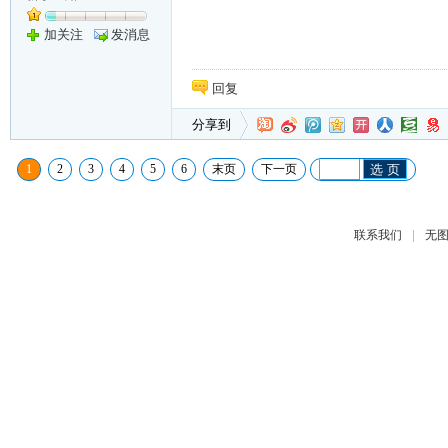
加关注
发消息
回复
分享到
1
2
3
4
5
6
末页
下一页
选 页
|
联系我们
无