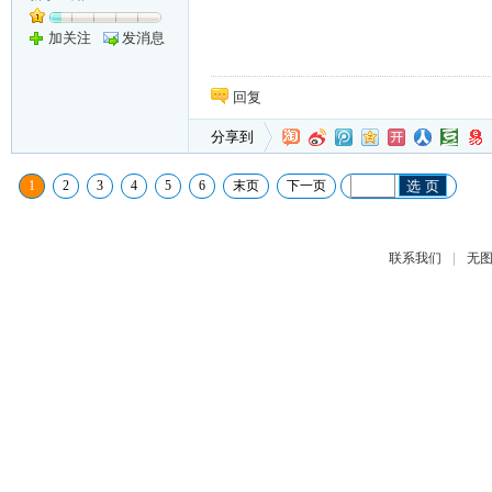
加关注
发消息
回复
分享到
1
2
3
4
5
6
末页
下一页
选 页
|
联系我们
无