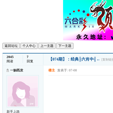
返回论坛
个人中心
上一主题
下一主题
2045
7
【074期】：经典╠六肖中╣←
[复制链
阅读
回复
一触既发
楼主
发表于: 07-08
新手上路