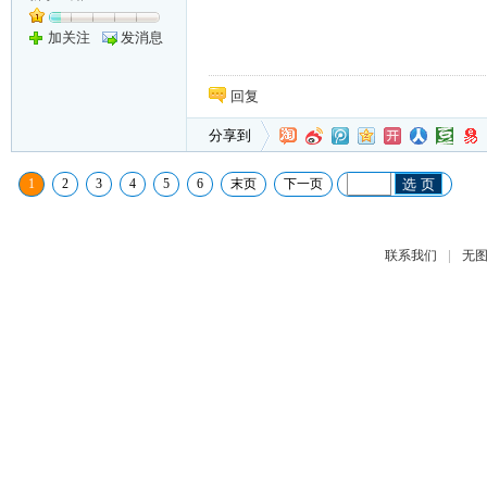
加关注
发消息
回复
分享到
1
2
3
4
5
6
末页
下一页
选 页
|
联系我们
无