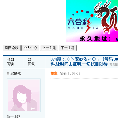
返回论坛
个人中心
上一主题
下一主题
074期：.◇↘安妙依↙◇→《号码 3
4752
27
阅读
回复
料,让时间去证明,一切拭目以待
[复制
安妙依
楼主
发表于: 07-08
新手上路