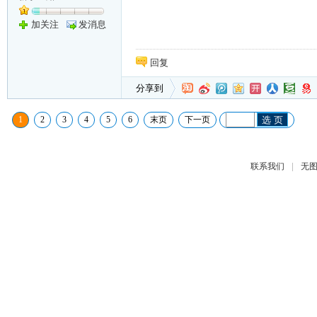
加关注
发消息
回复
分享到
1
2
3
4
5
6
末页
下一页
选 页
|
联系我们
无