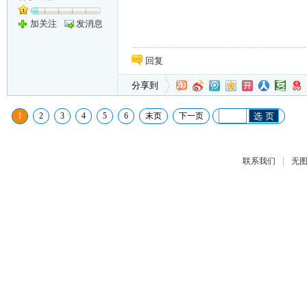
加关注
发消息
回复
分享到
1
2
3
4
5
6
末页
下一页
选 页
|
联系我们
无