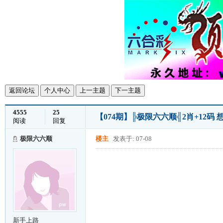
返回论坛
个人中心
上一主题
下一主题
4555
25
【074期】╠极限六六顺╣2肖+12码
阅读
回复
极限六六顺
楼主
发表于: 07-08
新手上路