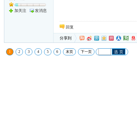
加关注
发消息
回复
分享到
1
2
3
4
5
6
末页
下一页
选 页