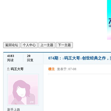
返回论坛
个人中心
上一主题
下一主题
4183
20
074期：↓码王大哥↓创世经典之作
阅读
回复
码王大哥
楼主
发表于: 07-08
新手上路