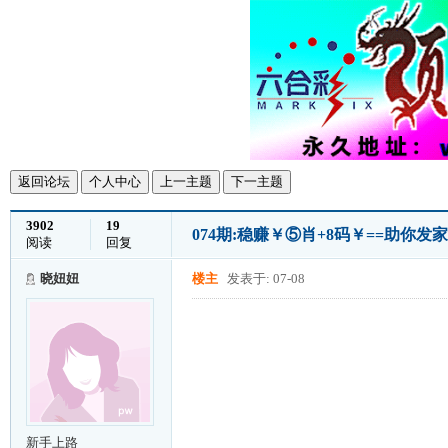
返回论坛
个人中心
上一主题
下一主题
3902
19
074期:稳赚￥⑤肖+8码￥==助你
阅读
回复
晓妞妞
楼主
发表于: 07-08
新手上路