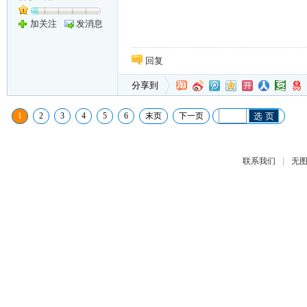
加关注
发消息
回复
分享到
1
2
3
4
5
6
末页
下一页
选 页
|
联系我们
无