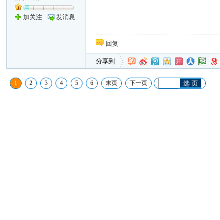
加关注
发消息
回复
分享到
1
2
3
4
5
6
末页
下一页
选 页