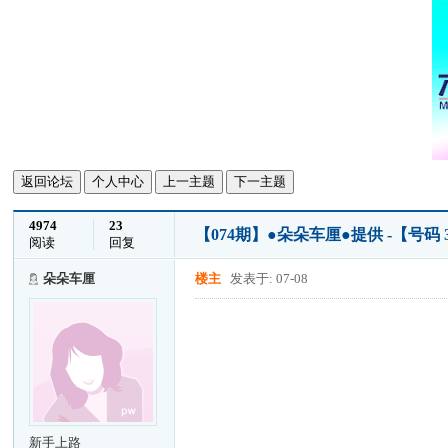
返回论坛
个人中心
上一主题
下一主题
4974
23
【074期】●朵朵车厘●提供 -【号码
阅读
回复
朵朵车厘
楼主
发表于: 07-08
新手上路