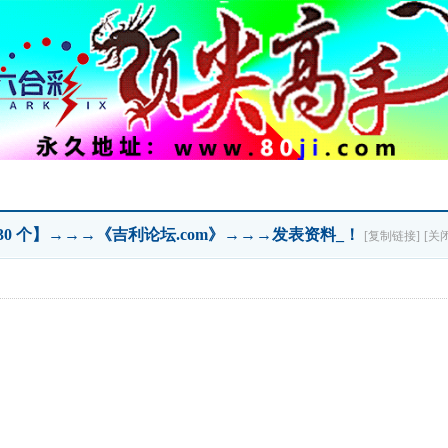
 30 个】→→→《吉利论坛.com》→→→发表资料_！
[复制链接]
[关