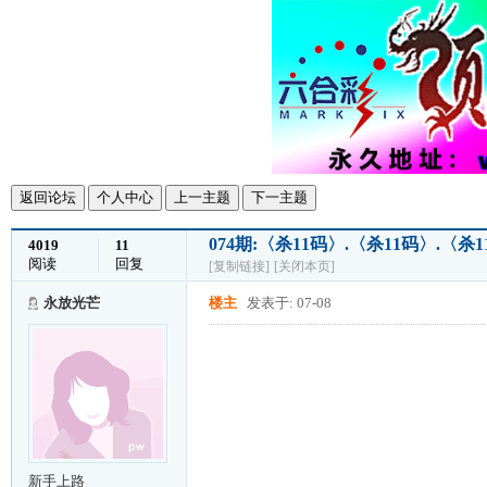
返回论坛
个人中心
上一主题
下一主题
074期:〈杀11码〉.〈杀11码〉.〈
4019
11
阅读
回复
[复制链接]
[关闭本页]
永放光芒
楼主
发表于: 07-08
新手上路