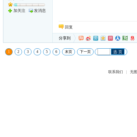
加关注
发消息
回复
分享到
1
2
3
4
5
6
末页
下一页
选 页
|
联系我们
无