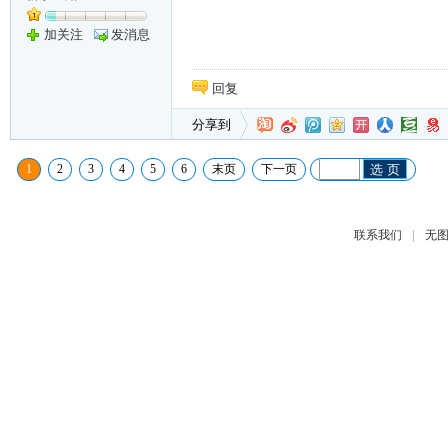
加关注
发消息
回复
分享到
1
2
3
4
5
6
末页
下一页
选 页
|
联系我们
无