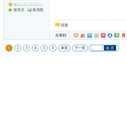
加关注
发消息
回复
分享到
1
2
3
4
5
6
末页
下一页
选 页