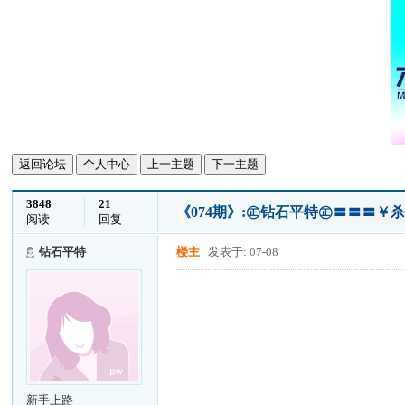
返回论坛
个人中心
上一主题
下一主题
3848
21
《074期》:㊣钻石平特㊣〓〓〓￥
阅读
回复
钻石平特
楼主
发表于: 07-08
新手上路