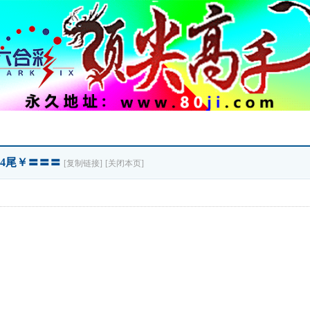
杀4尾￥〓〓〓
[复制链接]
[关闭本页]