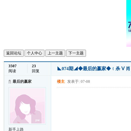
返回论坛
个人中心
上一主题
下一主题
3507
23
◣074期◢◆最后的赢家◆﹛杀 Ⅴ 
阅读
回复
最后的赢家
楼主
发表于: 07-08
新手上路