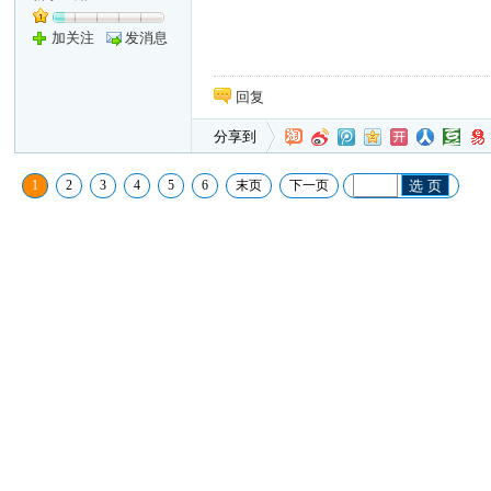
加关注
发消息
回复
分享到
1
2
3
4
5
6
末页
下一页
选 页