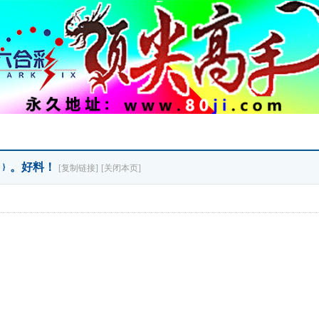
肖﹜。好料！
[复制链接]
[关闭本页]